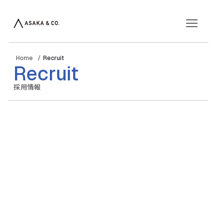
About
Services
Recruit
Cases
News
Contact
Home
/
Recruit
Recruit
採用情報